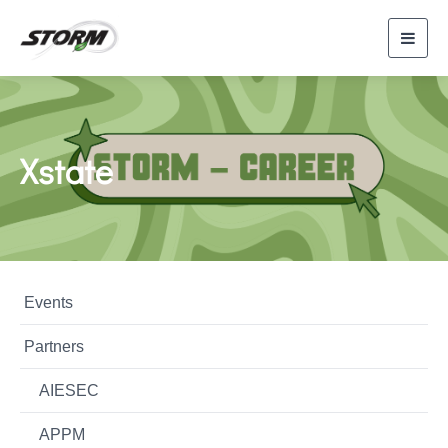
Toggl
navig
Xstate
Events
Partners
AIESEC
APPM